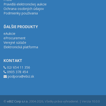
Pravidlá elektronickej aukcie
Ochrana osobných údajov
Podmienky používania
ĎALŠIE PRODUKTY
eAukcie
eProcurement
Verejné súťaže
Elektronická platforma
KONTAKT
02/ 654 11 356
0905 378 454
podpora@ebiz.sk
©
eBIZ Corp s.r.o.
2004-2026, Všetky práva vyhradené. | Verzia 10.0.0