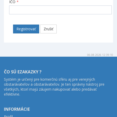
IČO
*
Registrovať
Zrušiť
06.08.2026 12:39:10
ČO SÚ EZAKAZKY ?
Systém je určený pre komerčnú sféru aj pre verejných
obstarávateľov a obstarávateľov. Je ten správny nástroj pre
všetkých, ktorí majú záujem nakupovať alebo predávať
efektívne.
INFORMÁCIE
Profil