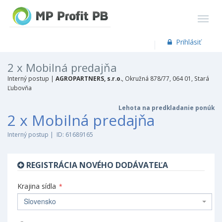
Prihlásiť
2 x Mobilná predajňa
Interný postup |
AGROPARTNERS, s.r.o.
, Okružná 878/77, 064 01, Stará
Ľubovňa
Lehota na predkladanie ponúk
2 x Mobilná predajňa
Interný postup | ID: 61689165
REGISTRÁCIA NOVÉHO DODÁVATEĽA
Krajina sídla
*
Slovensko