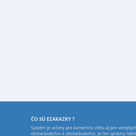
ČO SÚ EZAKAZKY ?
Systém je určený pre komerčnú sféru aj pre verejnýc
obstarávateľov a obstarávateľov. Je ten správny nást