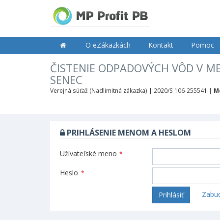
O eZákazkách
Kontakt
Pomoc
ČISTENIE ODPADOVÝCH VÔD V ME
SENEC
Verejná súťaž (Nadlimitná zákazka) |
2020/S 106-255541 |
M
PRIHLÁSENIE MENOM A HESLOM
Užívateľské meno
*
Heslo
*
Zabud
Prihlásiť