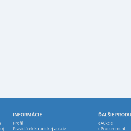
INFORMÁCIE
ĎALŠIE PROD
h
Profil
eAukcie
roj
Pravidlá elektronickej aukcie
eProcurement