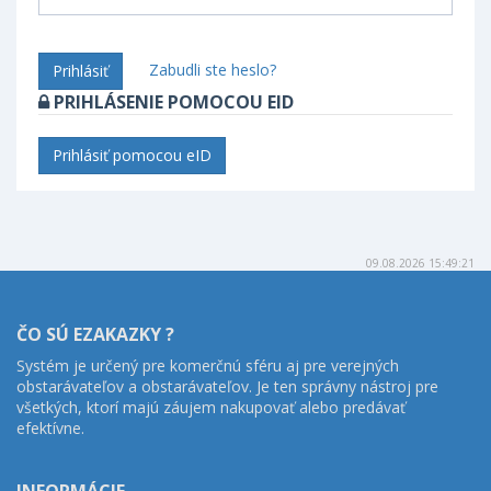
Zabudli ste heslo?
Prihlásiť
PRIHLÁSENIE POMOCOU EID
Prihlásiť pomocou eID
09.08.2026 15:49:21
ČO SÚ EZAKAZKY ?
Systém je určený pre komerčnú sféru aj pre verejných
obstarávateľov a obstarávateľov. Je ten správny nástroj pre
všetkých, ktorí majú záujem nakupovať alebo predávať
efektívne.