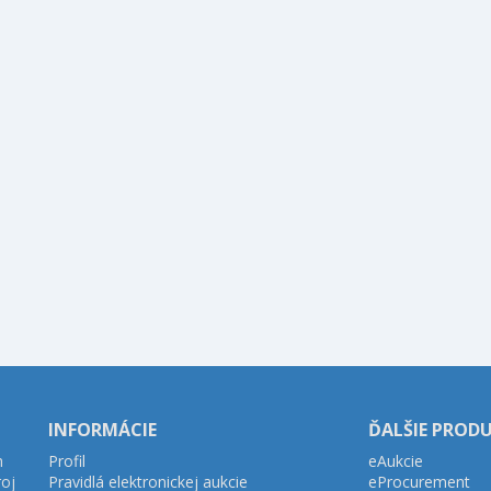
INFORMÁCIE
ĎALŠIE PROD
h
Profil
eAukcie
roj
Pravidlá elektronickej aukcie
eProcurement