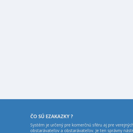
ČO SÚ EZAKAZKY ?
Systém je určený pre komerčnú sféru aj pre verejnýc
obstarávateľov a obstarávateľov. Je ten správny nást