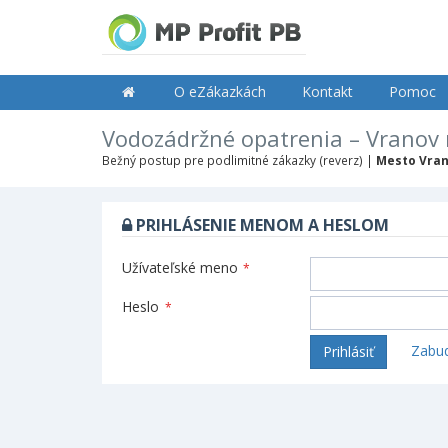
O eZákazkách
Kontakt
Pomoc
Vodozádržné opatrenia – Vranov
Bežný postup pre podlimitné zákazky (reverz) |
Mesto Vran
PRIHLÁSENIE MENOM A HESLOM
Užívateľské meno
*
Heslo
*
Zabud
Prihlásiť