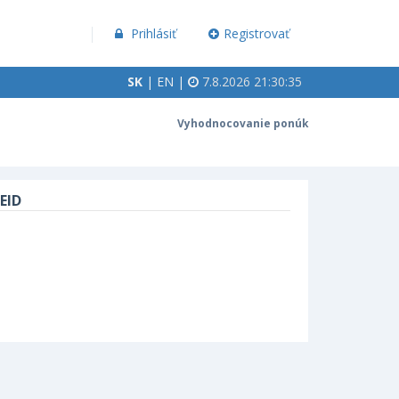
Prihlásiť
Registrovať
SK
|
EN
|
7.8.2026 21:30:35
Vyhodnocovanie ponúk
EID