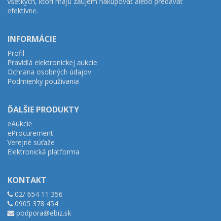
všetkých, ktorí majú záujem nakupovať alebo predávať
efektívne.
INFORMÁCIE
Profil
Pravidlá elektronickej aukcie
Ochrana osobných údajov
Podmienky používania
ĎALŠIE PRODUKTY
eAukcie
eProcurement
Verejné súťaže
Elektronická platforma
KONTAKT
02/ 654 11 356
0905 378 454
podpora@ebiz.sk