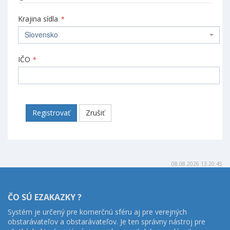
Krajina sídla
*
Slovensko
IČO
*
Registrovať
Zrušiť
08.08.2026 13:20:45
ČO SÚ EZAKAZKY ?
Systém je určený pre komerčnú sféru aj pre verejných
obstarávateľov a obstarávateľov. Je ten správny nástroj pre