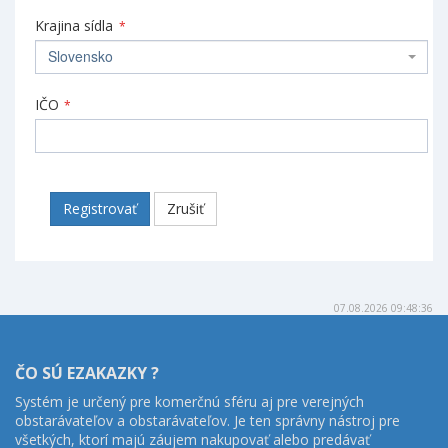
Krajina sídla
*
Slovensko
IČO
*
Registrovať
Zrušiť
07.08.2026 09:48:36
ČO SÚ EZAKAZKY ?
Systém je určený pre komerčnú sféru aj pre verejných
obstarávateľov a obstarávateľov. Je ten správny nástroj pre
všetkých, ktorí majú záujem nakupovať alebo predávať