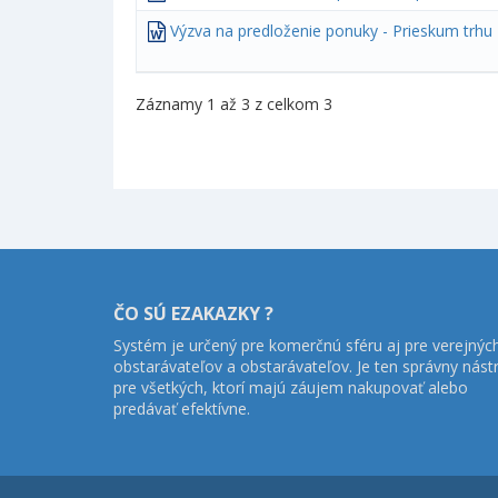
Výzva na predloženie ponuky - Prieskum trhu
Záznamy 1 až 3 z celkom 3
ČO SÚ EZAKAZKY ?
Systém je určený pre komerčnú sféru aj pre verejnýc
obstarávateľov a obstarávateľov. Je ten správny nást
pre všetkých, ktorí majú záujem nakupovať alebo
predávať efektívne.