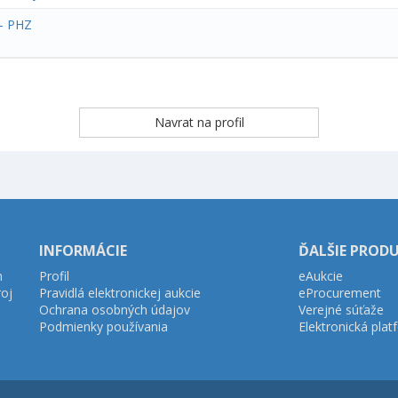
 - PHZ
INFORMÁCIE
ĎALŠIE PROD
h
Profil
eAukcie
roj
Pravidlá elektronickej aukcie
eProcurement
Ochrana osobných údajov
Verejné súťaže
Podmienky používania
Elektronická pla