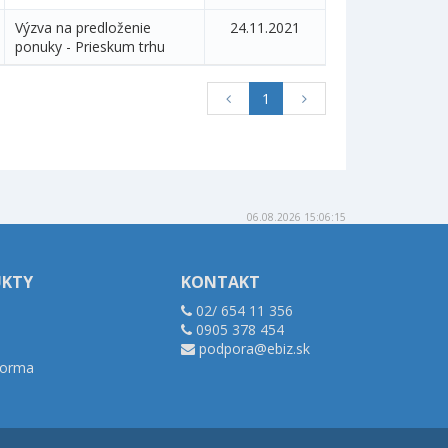
Výzva na predloženie
24.11.2021
ponuky - Prieskum trhu
1
06.08.2026 15:06:15
UKTY
KONTAKT
02/ 654 11 356
0905 378 454
podpora@ebiz.sk
tforma