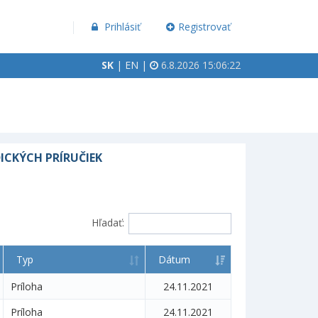
Prihlásiť
Registrovať
SK
|
EN
|
6.8.2026 15:06:23
ICKÝCH PRÍRUČIEK
Hľadať:
Typ
Dátum
Príloha
24.11.2021
Príloha
24.11.2021