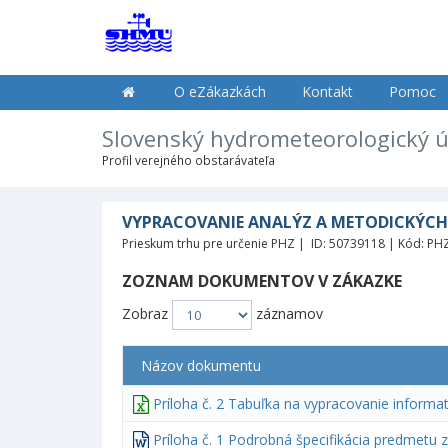
O eZákazkách
Kontakt
Pomoc
Slovenský hydrometeorologický 
Profil verejného obstarávateľa
VYPRACOVANIE ANALÝZ A METODICKÝCH 
Prieskum trhu pre určenie PHZ | ID: 50739118 | Kód: PH
ZOZNAM DOKUMENTOV V ZÁKAZKE
Zobraz
záznamov
Názov dokumentu
Príloha č. 2 Tabuľka na vypracovanie informa
Príloha č. 1 Podrobná špecifikácia predmetu 