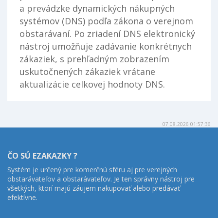
a prevádzke dynamických nákupných
systémov (DNS) podľa zákona o verejnom
obstarávaní. Po zriadení DNS elektronický
nástroj umožňuje zadávanie konkrétnych
zákaziek, s prehľadným zobrazením
uskutočnených zákaziek vrátane
aktualizácie celkovej hodnoty DNS.
07.08.2026 01:57:36
ČO SÚ EZAKAZKY ?
Systém je určený pre komerčnú sféru aj pre verejných
obstarávateľov a obstarávateľov. Je ten správny nástroj pre
všetkých, ktorí majú záujem nakupovať alebo predávať
efektívne.