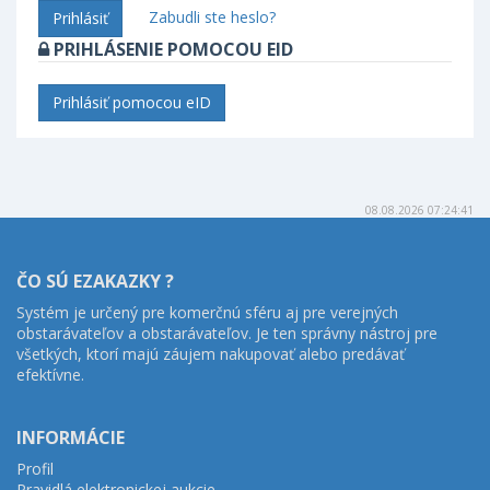
Zabudli ste heslo?
Prihlásiť
PRIHLÁSENIE POMOCOU EID
Prihlásiť pomocou eID
08.08.2026 07:24:41
ČO SÚ EZAKAZKY ?
Systém je určený pre komerčnú sféru aj pre verejných
obstarávateľov a obstarávateľov. Je ten správny nástroj pre
všetkých, ktorí majú záujem nakupovať alebo predávať
efektívne.
INFORMÁCIE
Profil
Pravidlá elektronickej aukcie