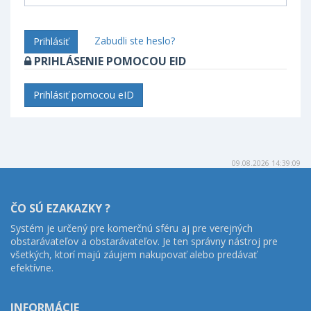
Zabudli ste heslo?
Prihlásiť
PRIHLÁSENIE POMOCOU EID
Prihlásiť pomocou eID
09.08.2026 14:39:09
ČO SÚ EZAKAZKY ?
Systém je určený pre komerčnú sféru aj pre verejných
obstarávateľov a obstarávateľov. Je ten správny nástroj pre
všetkých, ktorí majú záujem nakupovať alebo predávať
efektívne.
INFORMÁCIE