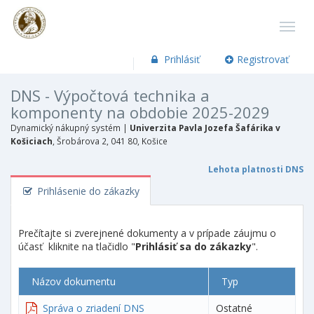
Prihlásiť
Registrovať
DNS - Výpočtová technika a
komponenty na obdobie 2025-2029
Dynamický nákupný systém |
Univerzita Pavla Jozefa Šafárika v
Košiciach
, Šrobárova 2, 041 80, Košice
Lehota platnosti DNS
Prihlásenie do zákazky
Prečítajte si zverejnené dokumenty a v prípade záujmu o
účasť kliknite na tlačidlo "
Prihlásiť sa do zákazky
".
Názov dokumentu
Typ
Správa o zriadení DNS
Ostatné