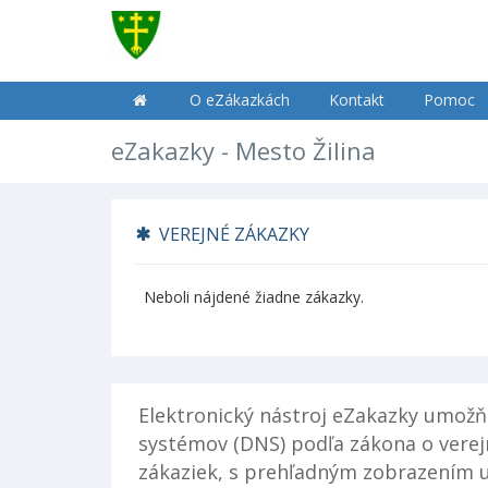
O eZákazkách
Kontakt
Pomoc
eZakazky - Mesto Žilina
VEREJNÉ ZÁKAZKY
Neboli nájdené žiadne zákazky.
Elektronický nástroj eZakazky umožň
systémov (DNS) podľa zákona o verej
zákaziek, s prehľadným zobrazením u