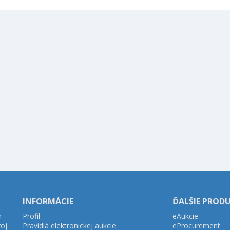
INFORMÁCIE
ĎALŠIE PROD
h
Profil
eAukcie
roj
Pravidlá elektronickej aukcie
eProcurement