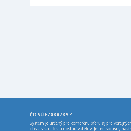
ČO SÚ EZAKAZKY ?
Systém je určený pre komerčnú sféru aj pre verejnýc
obstarávateľov a obstarávateľov. Je ten správny nást