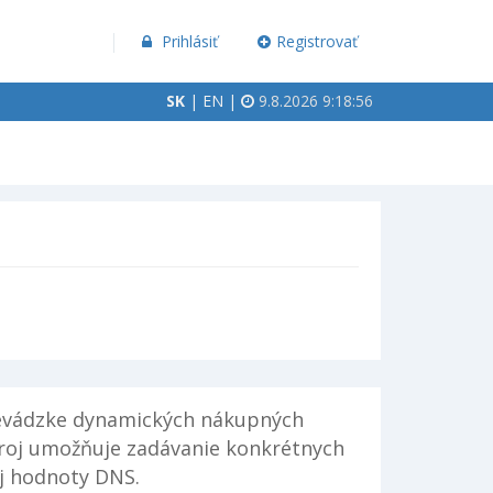
Prihlásiť
Registrovať
SK
|
EN
|
9.8.2026 9:18:56
prevádzke dynamických nákupných
troj umožňuje zadávanie konkrétnych
ej hodnoty DNS.