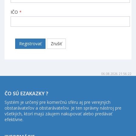
IČO
*
Registrovať
Zrušiť
06.08.2026 21:56:22
ČO SÚ EZAKAZKY ?
Systém je určený pre komerčnú sféru aj pre verejných
obstarávateľov a obstarávateľov. Je ten správny nástroj pre
všetkých, ktorí majú záujem nakupovať alebo predávať
efektívne.