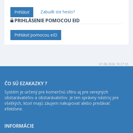
Zabudli ste heslo?
Prihlásiť
PRIHLÁSENIE POMOCOU EID
Prihlásiť pomocou eID
07.08.2026 10:27:55
ČO SÚ EZAKAZKY ?
Systém je určený pre komerčnú sféru aj pre verejných
obstarávateľov a obstarávateľov. Je ten správny nástroj pre
všetkých, ktorí majú záujem nakupovať alebo predávať
efektívne.
INFORMÁCIE