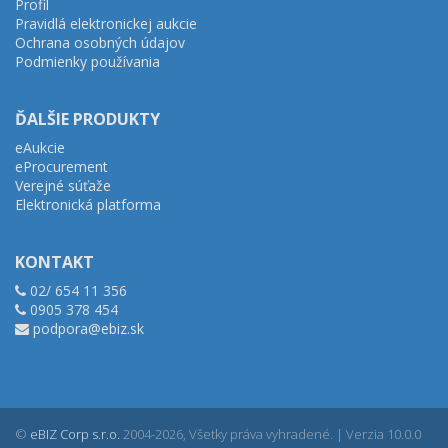
Profil
Pravidlá elektronickej aukcie
Ochrana osobných údajov
Podmienky používania
ĎALŠIE PRODUKTY
eAukcie
eProcurement
Verejné súťaže
Elektronická platforma
KONTAKT
02/ 654 11 356
0905 378 454
podpora@ebiz.sk
©
eBIZ Corp s.r.o.
2004-2026, Všetky práva vyhradené. | Verzia 10.0.0