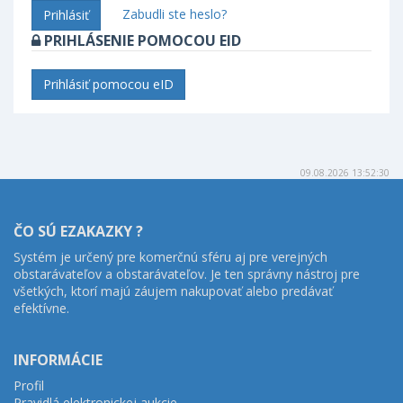
Zabudli ste heslo?
Prihlásiť
PRIHLÁSENIE POMOCOU EID
Prihlásiť pomocou eID
09.08.2026 13:52:30
ČO SÚ EZAKAZKY ?
Systém je určený pre komerčnú sféru aj pre verejných
obstarávateľov a obstarávateľov. Je ten správny nástroj pre
všetkých, ktorí majú záujem nakupovať alebo predávať
efektívne.
INFORMÁCIE
Profil
Pravidlá elektronickej aukcie