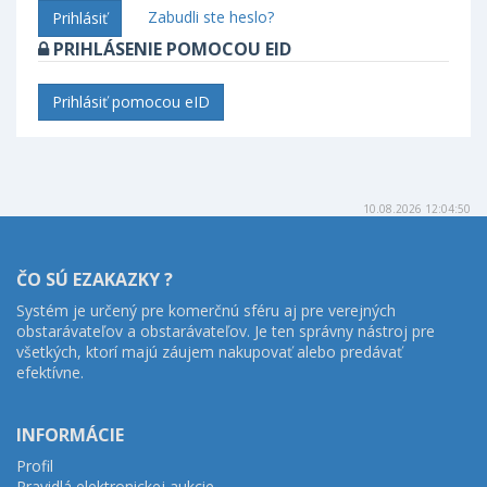
Zabudli ste heslo?
Prihlásiť
PRIHLÁSENIE POMOCOU EID
Prihlásiť pomocou eID
10.08.2026 12:04:50
ČO SÚ EZAKAZKY ?
Systém je určený pre komerčnú sféru aj pre verejných
obstarávateľov a obstarávateľov. Je ten správny nástroj pre
všetkých, ktorí majú záujem nakupovať alebo predávať
efektívne.
INFORMÁCIE
Profil
Pravidlá elektronickej aukcie