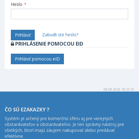
Heslo
*
Zabudli ste heslo?
Prihlásiť
PRIHLÁSENIE POMOCOU EID
Prihlásiť pomocou eID
08.08.2026 18:25:55
ČO SÚ EZAKAZKY ?
Systém je určený pre komerčnú sféru aj pre verejných
obstarávateľov a obstarávateľov. Je ten správny nástroj pre
všetkých, ktorí majú záujem nakupovať alebo predávať
efektívne.