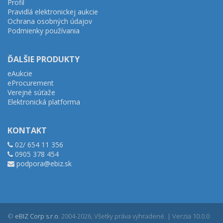
Profil
Pravidlá elektronickej aukcie
Ochrana osobných údajov
Podmienky používania
ĎALŠIE PRODUKTY
eAukcie
eProcurement
Verejné súťaže
Elektronická platforma
KONTAKT
02/ 654 11 356
0905 378 454
podpora@ebiz.sk
©
eBIZ Corp s.r.o.
2004-2026, Všetky práva vyhradené. | Verzia 10.0.0