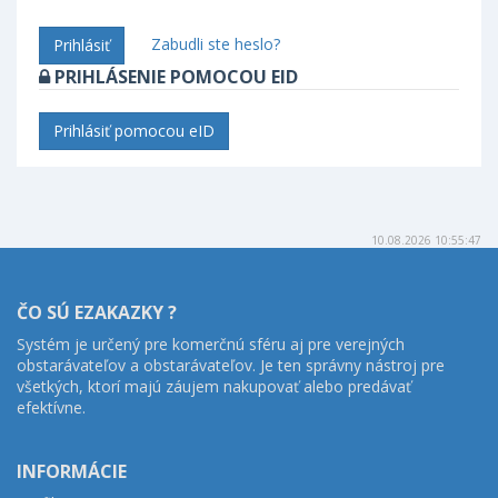
Zabudli ste heslo?
Prihlásiť
PRIHLÁSENIE POMOCOU EID
Prihlásiť pomocou eID
10.08.2026 10:55:47
ČO SÚ EZAKAZKY ?
Systém je určený pre komerčnú sféru aj pre verejných
obstarávateľov a obstarávateľov. Je ten správny nástroj pre
všetkých, ktorí majú záujem nakupovať alebo predávať
efektívne.
INFORMÁCIE