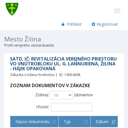
Prihlásiť
Registrovať
Mesto Žilina
Profil verejného obstarávateľa
SATD, IČ: REVITALIZÁCIA VEREJNÉHO PRIESTORU
VO VNÚTROBLOKU UL. G. LANNURIENA, ŽILINA
- HÁJIK OPAKOVANÁ
Zákazka s nízkou hodnotou | ID: 14054608
ZOZNAM DOKUMENTOV V ZÁKAZKE
Zobraz
záznamov
Hľadať:
Názov dokumentu
Typ
Dátum