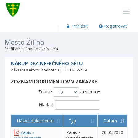
Prihlásiť
Registrovať
Mesto Žilina
Profil verejného obstarávateľa
NÁKUP DEZINFEKČNÉHO GÉLU
Zákazka s nízkou hodnotou | ID: 18355769
ZOZNAM DOKUMENTOV V ZÁKAZKE
Zobraz
záznamov
Hľadať:
Názov dokumentu
Typ
Dátum
Zápis z
Zápis z
20.05.2020