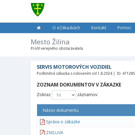
O eZákazkách
Kontakt
Pomoc
Mesto Žilina
Profil verejného obstarávateľa
SERVIS MOTOROVÝCH VOZIDIEL
Podlimitná zákazka s oslovením od 1.8.2024 | ID: 47128
ZOZNAM DOKUMENTOV V ZÁKAZKE
Zobraz
záznamov
Názov dokumentu
Správa o zákazke
ZMLUVA