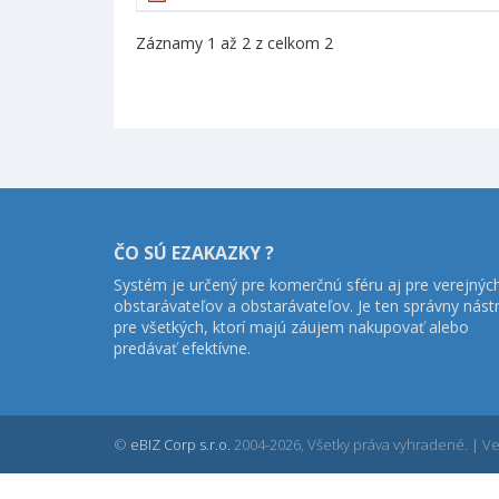
Záznamy 1 až 2 z celkom 2
ČO SÚ EZAKAZKY ?
Systém je určený pre komerčnú sféru aj pre verejnýc
obstarávateľov a obstarávateľov. Je ten správny nást
pre všetkých, ktorí majú záujem nakupovať alebo
predávať efektívne.
©
eBIZ Corp s.r.o.
2004-2026, Všetky práva vyhradené. | Ver