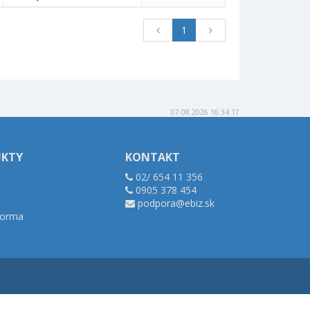
1
07.08.2026 16:34:17
UKTY
KONTAKT
02/ 654 11 356
0905 378 454
podpora@ebiz.sk
tforma