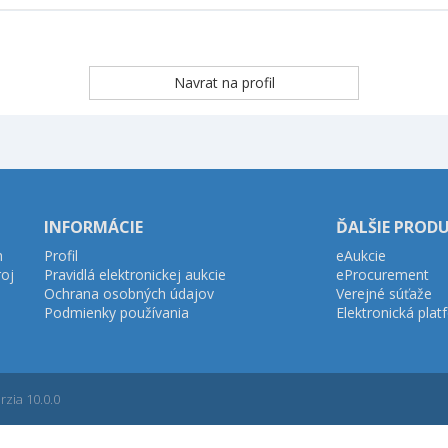
INFORMÁCIE
ĎALŠIE PROD
h
Profil
eAukcie
roj
Pravidlá elektronickej aukcie
eProcurement
Ochrana osobných údajov
Verejné súťaže
Podmienky používania
Elektronická pla
zia 10.0.0