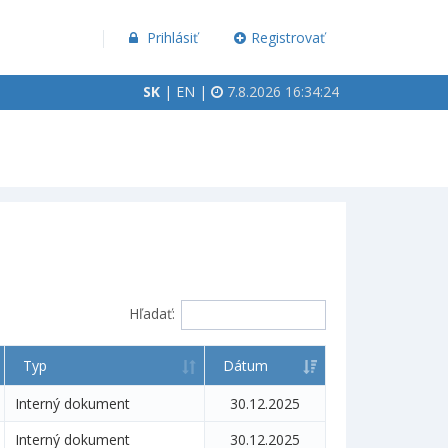
Prihlásiť
Registrovať
SK
|
EN
|
7.8.2026 16:34:24
Hľadať:
Typ
Dátum
Interný dokument
30.12.2025
Interný dokument
30.12.2025