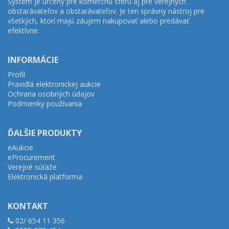
Systém je určený pre komerčnú sféru aj pre verejných
obstarávateľov a obstarávateľov. Je ten správny nástroj pre
všetkých, ktorí majú záujem nakupovať alebo predávať
efektívne.
INFORMÁCIE
Profil
Pravidlá elektronickej aukcie
Ochrana osobných údajov
Podmienky používania
ĎALŠIE PRODUKTY
eAukcie
eProcurement
Verejné súťaže
Elektronická platforma
KONTAKT
02/ 654 11 356