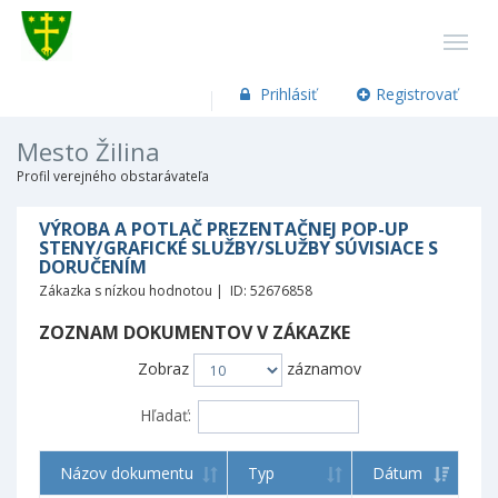
Prihlásiť
Registrovať
Mesto Žilina
Profil verejného obstarávateľa
VÝROBA A POTLAČ PREZENTAČNEJ POP-UP
STENY/GRAFICKÉ SLUŽBY/SLUŽBY SÚVISIACE S
DORUČENÍM
Zákazka s nízkou hodnotou | ID: 52676858
ZOZNAM DOKUMENTOV V ZÁKAZKE
Zobraz
záznamov
Hľadať:
Názov dokumentu
Typ
Dátum