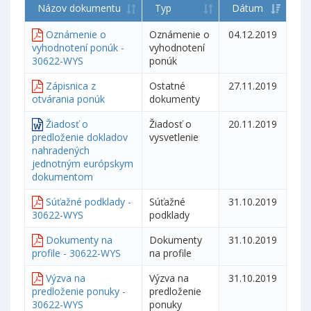
Názov dokumentu
Typ
Dátum
Oznámenie o
Oznámenie o
04.12.2019
vyhodnotení ponúk -
vyhodnotení
30622-WYS
ponúk
Zápisnica z
Ostatné
27.11.2019
otvárania ponúk
dokumenty
Žiadosť o
Žiadosť o
20.11.2019
predloženie dokladov
vysvetlenie
nahradených
jednotným európskym
dokumentom
Súťažné podklady -
Súťažné
31.10.2019
30622-WYS
podklady
Dokumenty na
Dokumenty
31.10.2019
profile - 30622-WYS
na profile
Výzva na
Výzva na
31.10.2019
predloženie ponuky -
predloženie
30622-WYS
ponuky