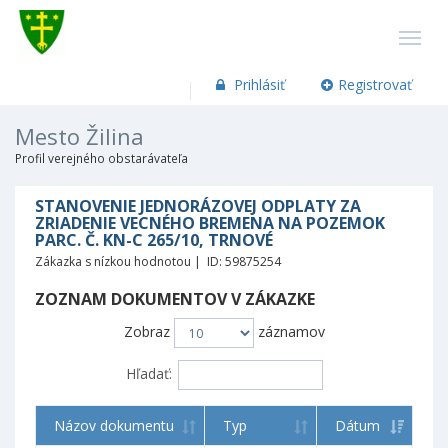
Prihlásiť
Registrovať
Mesto Žilina
Profil verejného obstarávateľa
STANOVENIE JEDNORÁZOVEJ ODPLATY ZA
ZRIADENIE VECNÉHO BREMENA NA POZEMOK
PARC. Č. KN-C 265/10, TRNOVÉ
Zákazka s nízkou hodnotou | ID: 59875254
ZOZNAM DOKUMENTOV V ZÁKAZKE
Zobraz
záznamov
Hľadať:
Názov dokumentu
Typ
Dátum