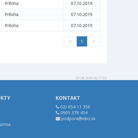
Príloha
07.10.2019
Príloha
07.10.2019
Príloha
07.10.2019
1
07.08.2026 06:17:53
UKTY
KONTAKT
02/ 654 11 356
0905 378 454
podpora@ebiz.sk
tforma