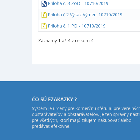
Príloha č. 3 ZoD - 10710/2019
Príloha č.2 Výkaz Výmer- 10710/2019
Príloha č. 1 PD - 10710/2019
Záznamy 1 až 4 z celkom 4
ČO SÚ EZAKAZKY ?
Systém je určený pre komerčnú sféru aj pre verejnýc
obstarávateľov a obstarávateľov. Je ten správny nást
pre všetkých, ktorí majú záujem nakupovať alebo
predávať efektívne.