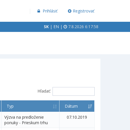
Prihlásiť
Registrovať
SK
|
EN
|
7.8.2026 6:17:58
Hľadať:
Typ
Dátum
Výzva na predloženie
07.10.2019
ponuky - Prieskum trhu