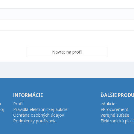
INFORMÁCIE
ĎALŠIE PROD
h
Profil
eAukcie
roj
Pravidlá elektronickej aukcie
eProcurement
Ochrana osobných údajov
Verejné súťaže
Podmienky používania
Elektronická pla