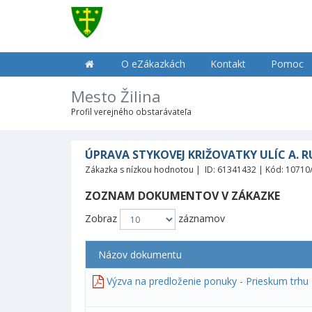
O eZákazkách
Kontakt
Pomoc
Mesto Žilina
Profil verejného obstarávateľa
ÚPRAVA STYKOVEJ KRIŽOVATKY ULÍC A. 
Zákazka s nízkou hodnotou | ID: 61341432 | Kód: 10710
ZOZNAM DOKUMENTOV V ZÁKAZKE
Zobraz
záznamov
Názov dokumentu
Výzva na predloženie ponuky - Prieskum trhu