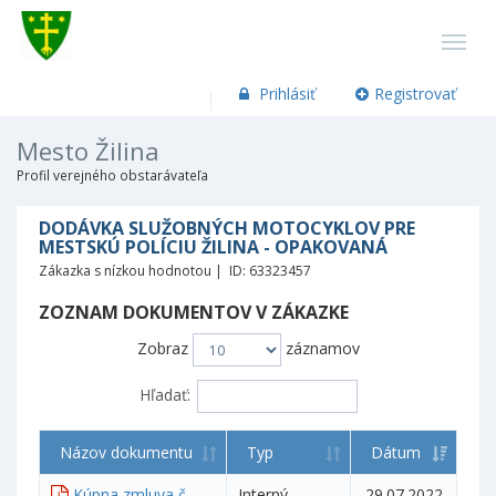
Prihlásiť
Registrovať
Mesto Žilina
Profil verejného obstarávateľa
DODÁVKA SLUŽOBNÝCH MOTOCYKLOV PRE
MESTSKÚ POLÍCIU ŽILINA - OPAKOVANÁ
Zákazka s nízkou hodnotou | ID: 63323457
ZOZNAM DOKUMENTOV V ZÁKAZKE
Zobraz
záznamov
Hľadať:
Názov dokumentu
Typ
Dátum
Kúpna zmluva č.
Interný
29.07.2022