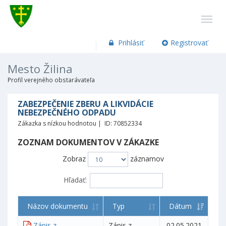
Prihlásiť
Registrovať
Mesto Žilina
Profil verejného obstarávateľa
ZABEZPEČENIE ZBERU A LIKVIDÁCIE
NEBEZPEČNÉHO ODPADU
Zákazka s nízkou hodnotou | ID: 70852334
ZOZNAM DOKUMENTOV V ZÁKAZKE
Zobraz
záznamov
Hľadať:
Názov dokumentu
Typ
Dátum
Zápis z
Zápis z
02.05.2021