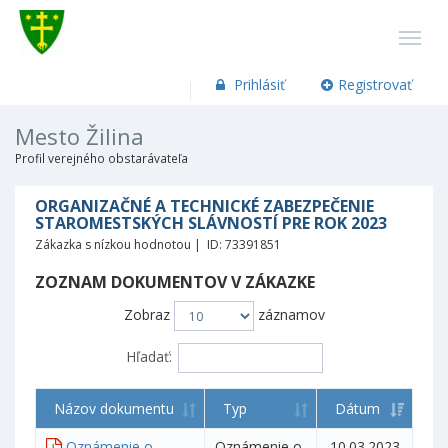
Prihlásiť
Registrovať
Mesto Žilina
Profil verejného obstarávateľa
ORGANIZAČNÉ A TECHNICKÉ ZABEZPEČENIE
STAROMESTSKÝCH SLÁVNOSTÍ PRE ROK 2023
Zákazka s nízkou hodnotou | ID: 73391851
ZOZNAM DOKUMENTOV V ZÁKAZKE
Zobraz
záznamov
Hľadať:
Názov dokumentu
Typ
Dátum
Oznámenie o
Oznámenie o
10.03.2023