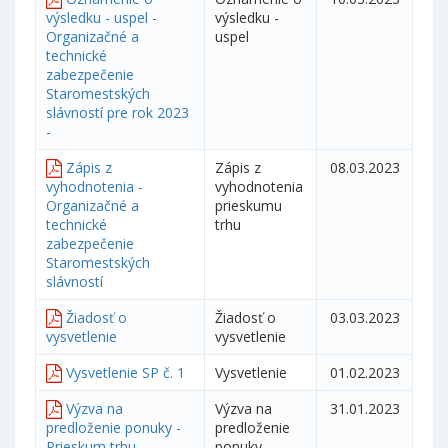
výsledku - uspel -
výsledku -
Organizačné a
uspel
technické
zabezpečenie
Staromestských
slávností pre rok 2023
-
Zápis z
Zápis z
08.03.2023
vyhodnotenia -
vyhodnotenia
Organizačné a
prieskumu
technické
trhu
zabezpečenie
Staromestských
slávností
Žiadosť o
Žiadosť o
03.03.2023
vysvetlenie
vysvetlenie
Vysvetlenie SP č. 1
Vysvetlenie
01.02.2023
Výzva na
Výzva na
31.01.2023
predloženie ponuky -
predloženie
Prieskum trhu -
ponuky -