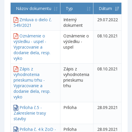
Názov dokumentu
Typ
Dátum
Zmluva o dielo č.
Interný
29.07.2022
549/2021
dokument
Oznámenie o
Oznámenie o
08.10.2021
výsledku - uspel -
výsledku -
Vypracovanie a
uspel
dodanie diela, resp.
vyko
Zápis z
Zápis z
08.10.2021
vyhodnotenia
vyhodnotenia
prieskumu trhu -
prieskumu
Vypracovanie a
trhu
dodanie diela, resp.
vyko
Príloha č.5 -
Príloha
28.09.2021
Zakreslenie trasy
stavby
Príloha č. 4 k ZoD -
Príloha
28.09.2021