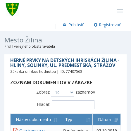
Prihlásiť
Registrovať
Mesto Žilina
Profil verejného obstarávateľa
HERNÉ PRVKY NA DETSKÝCH IHRISKÁCH ŽILINA -
HLINY, SOLINKY, UL. PREDMESTSKÁ, STRÁŽOV
Zákazka s nízkou hodnotou | ID: 77407568
ZOZNAM DOKUMENTOV V ZÁKAZKE
Zobraz
záznamov
Hľadať:
Názov dokumentu
Typ
Dátum
Oznámenie o
Oznámenie o
07.10.2019