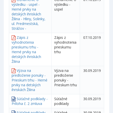
výsledku - uspel -
výsledku -
Herné prvky na
uspel
detských ihriskách
Žilina - Hliny, Solinky,
ul. Predmestská,
Strážov -
Zápis z
Zápis z
07.10.2019
vyhodnotenia
vyhodnotenia
prieskumu trhu -
prieskumu
Herné prvky na
trhu
detských ihriskách
Žilina
Výzva na
Výzva na
30.09.2019
predloženie ponuky -
predloženie
Prieskum trhu - Herné
ponuky -
prvky na detských
Prieskum trhu
ihriskách Žilina
Súťažné podklady -
Súťažné
30.09.2019
Príloha č. 2 zmluva
podklady
Súťažné podklady-
Súťažné
30.09.2019