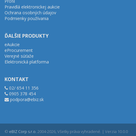
Profil
Pravidlá elektronickej aukcie
Ochrana osobných údajov
Podmienky používania
ĎALŠIE PRODUKTY
eAukcie
eProcurement
Verejné súťaže
Elektronická platforma
KONTAKT
02/ 654 11 356
0905 378 454
podpora@ebiz.sk
©
eBIZ Corp s.r.o.
2004-2026, Všetky práva vyhradené. | Verzia 10.0.0