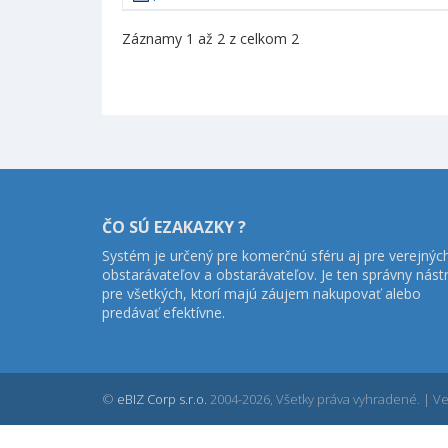
Záznamy 1 až 2 z celkom 2
ČO SÚ EZAKAZKY ?
Systém je určený pre komerčnú sféru aj pre verejnýc
obstarávateľov a obstarávateľov. Je ten správny nást
pre všetkých, ktorí majú záujem nakupovať alebo
predávať efektívne.
©
eBIZ Corp s.r.o.
2004-2026, Všetky práva vyhradené. | Ver