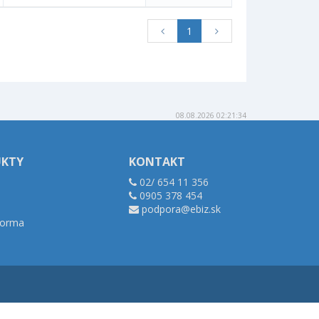
1
08.08.2026 02:21:34
UKTY
KONTAKT
02/ 654 11 356
0905 378 454
podpora@ebiz.sk
tforma