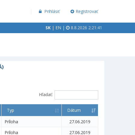
Prihlásiť
Registrovať
SK
|
EN
|
8.8.2026 2:21:42
Á)
Hľadať:
Typ
Dátum
Príloha
27.06.2019
Príloha
27.06.2019