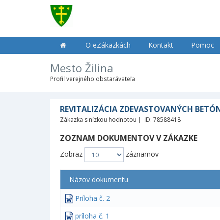
O eZákazkách
Kontakt
Pomoc
Mesto Žilina
Profil verejného obstarávateľa
REVITALIZÁCIA ZDEVASTOVANÝCH BETÓN
Zákazka s nízkou hodnotou | ID: 78588418
ZOZNAM DOKUMENTOV V ZÁKAZKE
Zobraz
záznamov
Názov dokumentu
Príloha č. 2
príloha č. 1