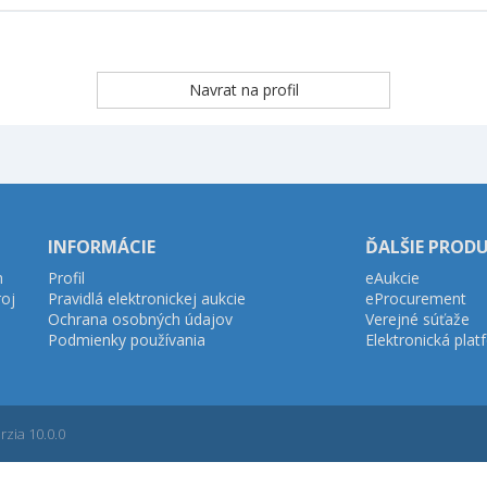
INFORMÁCIE
ĎALŠIE PROD
h
Profil
eAukcie
roj
Pravidlá elektronickej aukcie
eProcurement
Ochrana osobných údajov
Verejné súťaže
Podmienky používania
Elektronická pla
zia 10.0.0