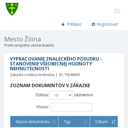
Prihlásiť
Registrovať
Mesto Žilina
Profil verejného obstarávateľa
VYPRACOVANIE ZNALECKÉHO POSUDKU -
STANOVENIE VŠEOBECNEJ HODNOTY
NEHNUTEĽNOSTI
Zákazka s nízkou hodnotou | ID: 79246041
ZOZNAM DOKUMENTOV V ZÁKAZKE
Zobraz
záznamov
Hľadať:
Názov dokumentu
Typ
Dátum