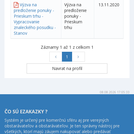
Výzva na
Výzva na
13.11.2020
predloženie ponuky -
predloženie
Prieskum trhu -
ponuky -
Vypracovanie
Prieskum
znaleckého posudku -
trhu
Stanov
Záznamy 1 až 1 z celkom 1
1
08.08.2026 17:05:33
ČO SÚ EZAKAZKY ?
Systém je určený pre komerčnú sféru aj pre verejných
obstarávateľov a obstarávateľov. Je ten správny nástroj pre
všetkých, ktorí majú záujem nakupovať alebo predávať