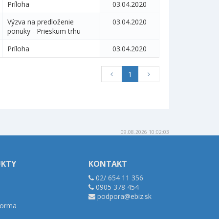
Príloha
03.04.2020
Výzva na predloženie
03.04.2020
ponuky - Prieskum trhu
Príloha
03.04.2020
1
09.08.2026 10:02:03
UKTY
KONTAKT
02/ 654 11 356
0905 378 454
podpora@ebiz.sk
tforma