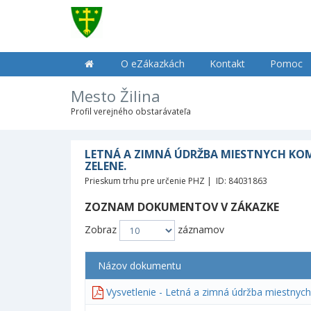
O eZákazkách
Kontakt
Pomoc
Mesto Žilina
Profil verejného obstarávateľa
LETNÁ A ZIMNÁ ÚDRŽBA MIESTNYCH KOMU
ZELENE.
Prieskum trhu pre určenie PHZ | ID: 84031863
ZOZNAM DOKUMENTOV V ZÁKAZKE
Zobraz
záznamov
Názov dokumentu
Vysvetlenie - Letná a zimná údržba miestnyc