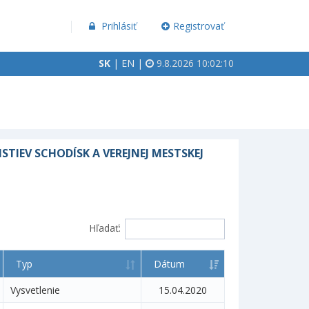
Prihlásiť
Registrovať
SK
|
EN
|
9.8.2026 10:02:10
IEV SCHODÍSK A VEREJNEJ MESTSKEJ
Hľadať:
Typ
Dátum
Vysvetlenie
15.04.2020