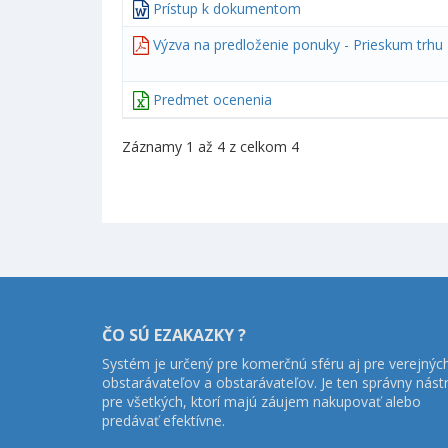
Prístup k dokumentom
Výzva na predloženie ponuky - Prieskum trhu
Predmet ocenenia
Záznamy 1 až 4 z celkom 4
ČO SÚ EZAKAZKY ?
Systém je určený pre komerčnú sféru aj pre verejnýc
obstarávateľov a obstarávateľov. Je ten správny nást
pre všetkých, ktorí majú záujem nakupovať alebo
predávať efektívne.