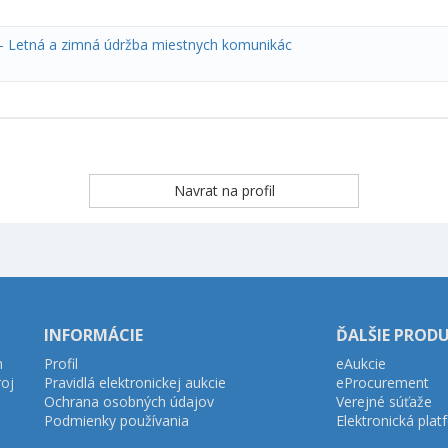
 - Letná a zimná údržba miestnych komunikác
INFORMÁCIE
ĎALŠIE PROD
h
Profil
eAukcie
roj
Pravidlá elektronickej aukcie
eProcurement
Ochrana osobných údajov
Verejné súťaže
Podmienky používania
Elektronická pla