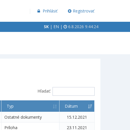
Prihlásiť
Registrovať
SK
|
EN
|
6.8.2026 9:44:24
Hľadať:
Typ
Dátum
Ostatné dokumenty
15.12.2021
Príloha
23.11.2021