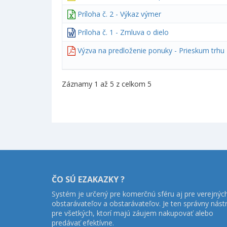
Príloha č. 2 - Výkaz výmer
Príloha č. 1 - Zmluva o dielo
Výzva na predloženie ponuky - Prieskum trhu
Záznamy 1 až 5 z celkom 5
ČO SÚ EZAKAZKY ?
Systém je určený pre komerčnú sféru aj pre verejnýc
obstarávateľov a obstarávateľov. Je ten správny nást
pre všetkých, ktorí majú záujem nakupovať alebo
predávať efektívne.