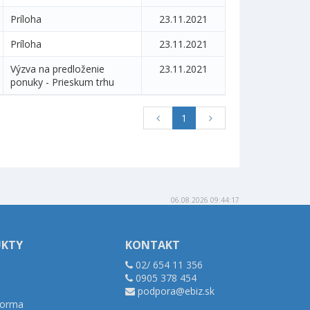
Príloha
23.11.2021
Príloha
23.11.2021
Výzva na predloženie
23.11.2021
ponuky - Prieskum trhu
1
06.08.2026 09:44:17
UKTY
KONTAKT
02/ 654 11 356
0905 378 454
podpora@ebiz.sk
tforma