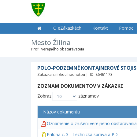
O eZákazkách
Kontakt
Pomoc
Mesto Žilina
Profil verejného obstarávateľa
POLO-PODZEMNÉ KONTAJNEROVÉ STOJISKÁ 
Zákazka s nízkou hodnotou | ID: 86461173
ZOZNAM DOKUMENTOV V ZÁKAZKE
Zobraz
záznamov
Názov dokumentu
Oznámenie o zrušení verejného obstarávania
Príloha č. 3 - Technická správa a PD