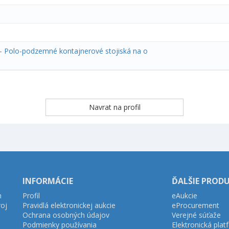
 - Polo-podzemné kontajnerové stojiská na o
INFORMÁCIE
ĎALŠIE PROD
h
Profil
eAukcie
roj
Pravidlá elektronickej aukcie
eProcurement
Ochrana osobných údajov
Verejné súťaže
Podmienky používania
Elektronická pla