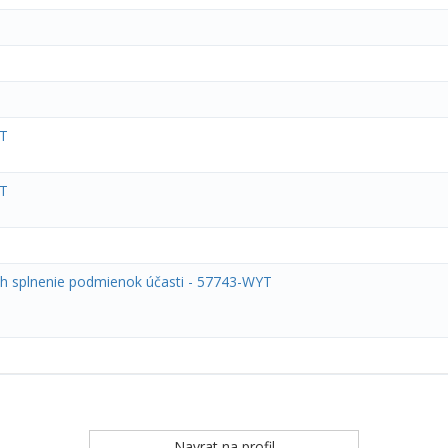
YT
YT
ch splnenie podmienok účasti - 57743-WYT