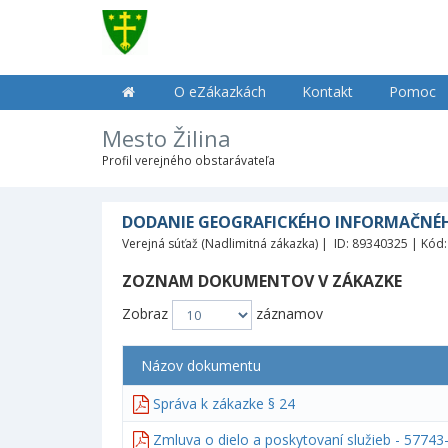
O eZákazkách
Kontakt
Pomoc
Mesto Žilina
Profil verejného obstarávateľa
DODANIE GEOGRAFICKÉHO INFORMAČNÉH
Verejná súťaž (Nadlimitná zákazka) | ID: 89340325 | Kód
ZOZNAM DOKUMENTOV V ZÁKAZKE
Zobraz
záznamov
Názov dokumentu
Správa k zákazke § 24
Zmluva o dielo a poskytovaní služieb - 5774