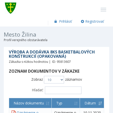
Prihlásiť
Registrovať
Mesto Žilina
Profil verejného obstarávateľa
VÝROBA A DODÁVKA 8KS BASKETBALOVÝCH
KONŠTRUKCIÍ (OPAKOVANÁ)
Zákazka s nízkou hodnotou | ID: 95813607
ZOZNAM DOKUMENTOV V ZÁKAZKE
Zobraz
záznamov
Hľadať:
Názov dokumentu
Typ
Dátum
Oznámenie o
Oznámenie o
10.11.2020