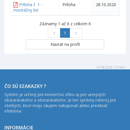
Príloha č. 1 -
Príloha
28.10.2020
montážny list
Záznamy 1 až 6 z celkom 6
1
07.08.2026 17:04:01
ČO SÚ EZAKAZKY ?
Systém je určený pre komerčnú sféru aj pre verejných
obstarávateľov a obstarávateľov. Je ten správny nástroj pre
všetkých, ktorí majú záujem nakupovať alebo predávať
efektívne.
INFORMÁCIE