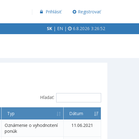
Prihlásiť
Registrovať
SK
|
EN
|
6.8.2026 3:26:52
Hľadať:
Typ
Dátum
Oznámenie o vyhodnotení
11.06.2021
ponúk