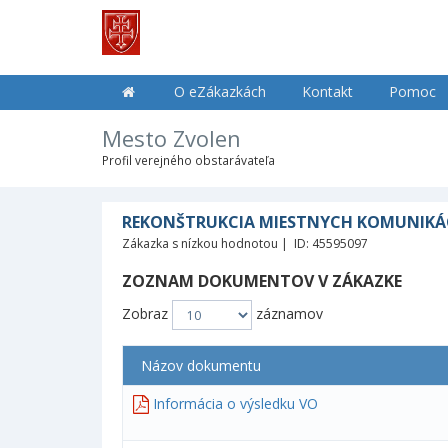
O eZákazkách
Kontakt
Pomoc
Mesto Zvolen
Profil verejného obstarávateľa
REKONŠTRUKCIA MIESTNYCH KOMUNIKÁCI
Zákazka s nízkou hodnotou | ID: 45595097
ZOZNAM DOKUMENTOV V ZÁKAZKE
Zobraz
záznamov
Názov dokumentu
Informácia o výsledku VO