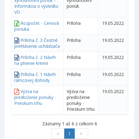
vyhodnotení ponúk -
vyhodnotení
Informácia o výsledku
ponúk
VO
Rozpočet - Cenová
Príloha
19.05.2022
ponuka
Príloha č. 3 Čestné
Príloha
19.05.2022
prehlásenie uchádzača
Príloha č. 2 Návrh
Príloha
19.05.2022
na plnenie kriterii
Príloha č. 1 Návrh
Príloha
19.05.2022
rámcovej dohody
Výzva na
Výzva na
19.05.2022
predloženie ponuky -
predloženie
Prieskum trhu
ponuky -
Prieskum trhu
Záznamy 1 až 6 z celkom 6
1