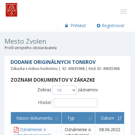
Prihlásiť
Registrovať
Mesto Zvolen
Profil verejného obstarávateľa
DODANIE ORIGINÁLNYCH TONEROV
Zákazka s nízkou hodnotou | ID: 49635968 | Kód: ID: 49635968
ZOZNAM DOKUMENTOV V ZÁKAZKE
Zobraz
záznamov
Hľadať:
Názov dokumentu
Typ
Dátum
Oznámenie o
Oznámenie o
08.06.2022