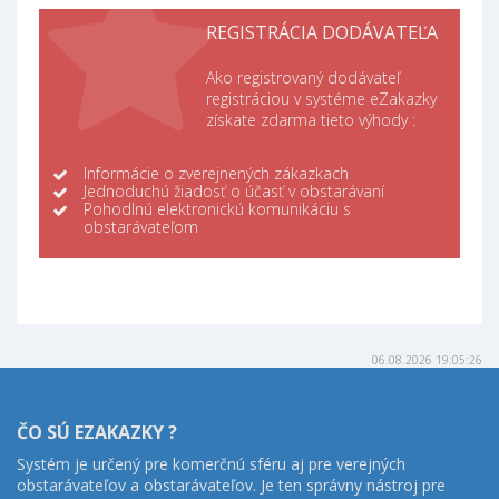
REGISTRÁCIA DODÁVATEĽA
Ako registrovaný dodávateľ
registráciou v systéme eZakazky
získate zdarma tieto výhody :
Informácie o zverejnených zákazkach
Jednoduchú žiadosť o účasť v obstarávaní
Pohodlnú elektronickú komunikáciu s
obstarávateľom
06.08.2026 19:05:26
ČO SÚ EZAKAZKY ?
Systém je určený pre komerčnú sféru aj pre verejných
obstarávateľov a obstarávateľov. Je ten správny nástroj pre