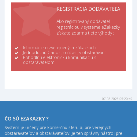
REGISTRÁCIA DODÁVATEĽA
Ako registrovaný dodávateľ
registráciou v systéme eZakazky
získate zdarma tieto výhody :
Informácie o zverejnených zákazkach
Jednoduchú žiadosť o účasť v obstarávaní
Pohodlnú elektronickú komunikáciu s
obstarávateľom
07.08.2026 05:20:49
ČO SÚ EZAKAZKY ?
Systém je určený pre komerčnú sféru aj pre verejných
obstarávateľov a obstarávateľov. Je ten správny nástroj pre