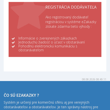
REGISTRÁCIA DODÁVATEĽA
Ako registrovaný dodávateľ
registráciou v systéme eZakazky
získate zdarma tieto výhody :
Informácie o zverejnených zákazkach
Jednoduchú žiadosť o účasť v obstarávaní
Pohodlnú elektronickú komunikáciu s
obstarávateľom
08.08.2026 08:49:11
ČO SÚ EZAKAZKY ?
Systém je určený pre komerčnú sféru aj pre verejných
obstarávateľov a obstarávateľov. Je ten správny nástroj pre