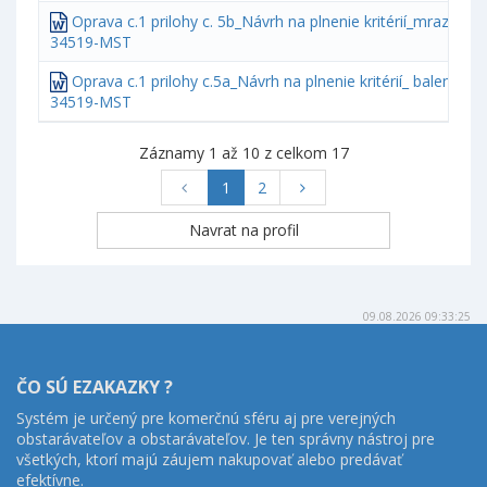
Oprava c.1 prilohy c. 5b_Návrh na plnenie kritérií_mrazene
34519-MST
Oprava c.1 prilohy c.5a_Návrh na plnenie kritérií_ balené p
34519-MST
Záznamy 1 až 10 z celkom 17
1
2
09.08.2026 09:33:25
ČO SÚ EZAKAZKY ?
Systém je určený pre komerčnú sféru aj pre verejných
obstarávateľov a obstarávateľov. Je ten správny nástroj pre
všetkých, ktorí majú záujem nakupovať alebo predávať
efektívne.