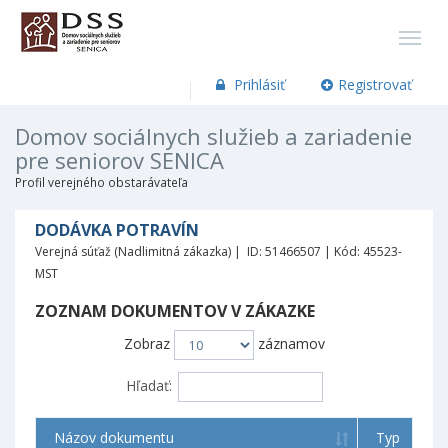
Prihlásiť
Registrovať
Domov sociálnych služieb a zariadenie
pre seniorov SENICA
Profil verejného obstarávateľa
DODÁVKA POTRAVÍN
Verejná súťaž (Nadlimitná zákazka) | ID: 51466507 | Kód: 45523-
MST
ZOZNAM DOKUMENTOV V ZÁKAZKE
Zobraz
záznamov
Hľadať:
Názov dokumentu
Typ