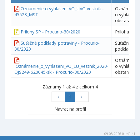
Oznamenie o vyhlaseni VO_UVO vestnik -
Oznámenie
45523_MST
o vyhlásení
obstarávani
Prilohy SP - Procurio-30/2020
Príloha
Suťažné podklady_potraviny - Procurio-
Súťažné
30/2020
podklady
Oznámenie
Oznámenie_o_vyhlaseni_VO_EU_vestnik_2020-
o vyhlásení
OJS249-620045-sk - Procurio-30/2020
obstarávani
Záznamy 1 až 4 z celkom 4
1
09.08.2026 01:49:41