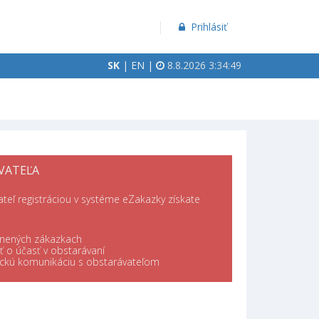
Prihlásiť
SK
|
EN
|
8.8.2026 3:34:49
VATEĽA
teľ registráciou v systéme eZakazky získate
jnených zákazkach
 o účasť v obstarávaní
ickú komunikáciu s obstarávateľom