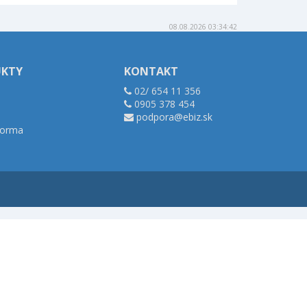
08.08.2026 03:34:42
UKTY
KONTAKT
02/ 654 11 356
0905 378 454
podpora@ebiz.sk
tforma