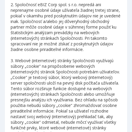
2. Spoločnosť
eBIZ Corp
spol. s r.o. nepredá ani
neprenajme osobné údaje užívateľa žiadnej tretej strane,
pokiaľ v okamihu pred poskytnutím údajov nie je uvedené
inak. Spoločnosť a/alebo jej dôveryhodný obchodný
partner môže osobné údaje v súhrnnej forme použiť ku
štatistickým analýzam prevádzky na webových
(internetových) stránkach Spoločnosti. Pri takomto
spracovaní nie je možné získať z poskytnutých údajov
žiadne osobne priraditeľné informácie.
3. Webové (internetové) stránky Spoločnosti využívajú
súbory „cookie“ na prispôsobenie webových
(internetových) stránok Spoločnosti potrebám užívateľov.
„Cookie“ je textový súbor, ktorý webový (internetový)
server spoločnosti uloží na pevný disk počítača užívateľa.
Tento súbor rozširuje funkcie dostupné na webových
(internetových) stránkach Spoločnosti alebo umožňuje
presnejšiu analýzu ich využívania. Bez ohľadu na spôsob
použitia nebudú súbory „cookie“ zhromažďovať osobne
priraditeľné informácie. Pokiaľ sa užívateľ rozhodne
nastaviť svoj webový (internetový) prehliadač tak, aby
súbory „cookie“ odmietal, nebude môcť využívať všetky
funkčné prvky, ktoré webové (internetové) stránky