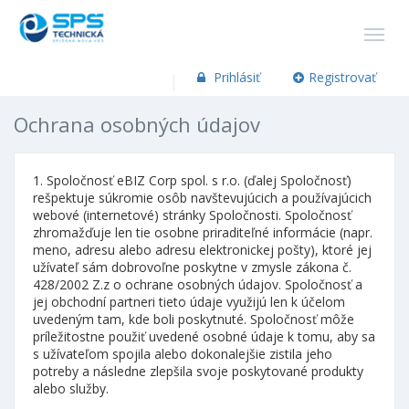
Prihlásiť
Registrovať
Ochrana osobných údajov
1. Spoločnosť
eBIZ Corp
spol. s r.o. (ďalej Spoločnosť)
rešpektuje súkromie osôb navštevujúcich a používajúcich
webové (internetové) stránky Spoločnosti. Spoločnosť
zhromažďuje len tie osobne priraditeľné informácie (napr.
meno, adresu alebo adresu elektronickej pošty), ktoré jej
užívateľ sám dobrovoľne poskytne v zmysle zákona č.
428/2002 Z.z o ochrane osobných údajov. Spoločnosť a
jej obchodní partneri tieto údaje využijú len k účelom
uvedeným tam, kde boli poskytnuté. Spoločnosť môže
príležitostne použiť uvedené osobné údaje k tomu, aby sa
s užívateľom spojila alebo dokonalejšie zistila jeho
potreby a následne zlepšila svoje poskytované produkty
alebo služby.