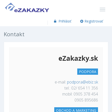
Prihlásiť
Registrovať
Kontakt
eZakazky.sk
PODPORA
e-mail:
podpora@ebiz.sk
tel.: 02/ 654 11 356
mobil: 0905 378 454
0905 895686
OBCHOD A MARKETING