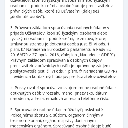
Užívateľov, ktorí sú fyzickými osobami alebo fyzickými
osobami – podnikateľmi a osobné údaje predstaviteľov
právnických osôb, ktoré sú Užívateľmi (ďalej tiež
„dotknuté osoby“).
3. Právnym základom spracúvania osobných údajov v
prípade Užívateľov, ktorí sú fyzickými osobami alebo
fyzickými osobami – podnikateľmi, je zmluva, ktorej
zmluvnou stranou je dotknutá osoba (ust. čl. VI ods. 1
písm. b/ Nariadenia Európskeho parlamentu a Rady EÚ
2016/679 z 27. apríla 2016, ďalej len „Nariadenie GDPR“).
Právnym základom spracúvania osobných údajov
predstaviteľov právnických osôb je oprávnený záujem
poskytovateľa (ust. čl. VI ods. 1 písm. f/ Nariadenia GDPR)
– evidencia kontaktných údajov predstaviteľov užívateľov.
4. Poskytovateľ spracúva vo svojom mene osobné údaje
dotknutých osôb v rozsahu meno, priezvisko, dátum
narodenia, adresa, emailová adresa a telefónne číslo.
5. Spracúvané osobné údaje môžu byť poskytnuté
Policajnému zboru SR, súdom, orgánom činným v
trestnom konaní, orgánom správy daní a iným
mocenským orgánom. Spracúvané osobné údaje budú