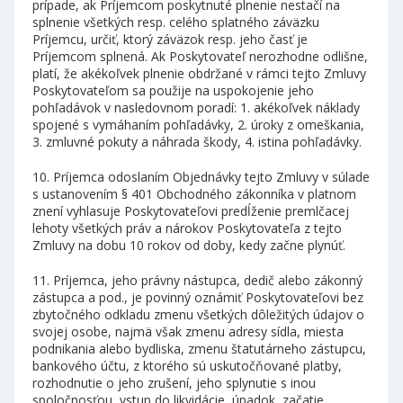
prípade, ak Príjemcom poskytnuté plnenie nestačí na
splnenie všetkých resp. celého splatného záväzku
Príjemcu, určiť, ktorý záväzok resp. jeho časť je
Príjemcom splnená. Ak Poskytovateľ nerozhodne odlišne,
platí, že akékoľvek plnenie obdržané v rámci tejto Zmluvy
Poskytovateľom sa použije na uspokojenie jeho
pohľadávok v nasledovnom poradí: 1. akékoľvek náklady
spojené s vymáhaním pohľadávky, 2. úroky z omeškania,
3. zmluvné pokuty a náhrada škody, 4. istina pohľadávky.
10. Príjemca odoslaním Objednávky tejto Zmluvy v súlade
s ustanovením § 401 Obchodného zákonníka v platnom
znení vyhlasuje Poskytovateľovi predĺženie premlčacej
lehoty všetkých práv a nárokov Poskytovateľa z tejto
Zmluvy na dobu 10 rokov od doby, kedy začne plynúť.
11. Príjemca, jeho právny nástupca, dedič alebo zákonný
zástupca a pod., je povinný oznámiť Poskytovateľovi bez
zbytočného odkladu zmenu všetkých dôležitých údajov o
svojej osobe, najmä však zmenu adresy sídla, miesta
podnikania alebo bydliska, zmenu štatutárneho zástupcu,
bankového účtu, z ktorého sú uskutočňované platby,
rozhodnutie o jeho zrušení, jeho splynutie s inou
spoločnosťou, vstup do likvidácie, úpadok, začatie