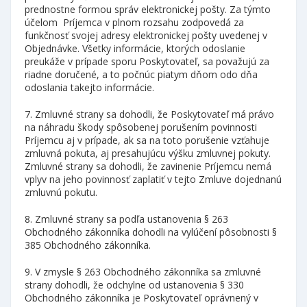
prednostne formou správ elektronickej pošty. Za týmto
účelom Príjemca v plnom rozsahu zodpovedá za
funkčnosť svojej adresy elektronickej pošty uvedenej v
Objednávke. Všetky informácie, ktorých odoslanie
preukáže v prípade sporu Poskytovateľ, sa považujú za
riadne doručené, a to počnúc piatym dňom odo dňa
odoslania takejto informácie.
7. Zmluvné strany sa dohodli, že Poskytovateľ má právo
na náhradu škody spôsobenej porušením povinnosti
Príjemcu aj v prípade, ak sa na toto porušenie vzťahuje
zmluvná pokuta, aj presahujúcu výšku zmluvnej pokuty.
Zmluvné strany sa dohodli, že zavinenie Príjemcu nemá
vplyv na jeho povinnosť zaplatiť v tejto Zmluve dojednanú
zmluvnú pokutu.
8. Zmluvné strany sa podľa ustanovenia § 263
Obchodného zákonníka dohodli na vylúčení pôsobnosti §
385 Obchodného zákonníka.
9. V zmysle § 263 Obchodného zákonníka sa zmluvné
strany dohodli, že odchylne od ustanovenia § 330
Obchodného zákonníka je Poskytovateľ oprávnený v