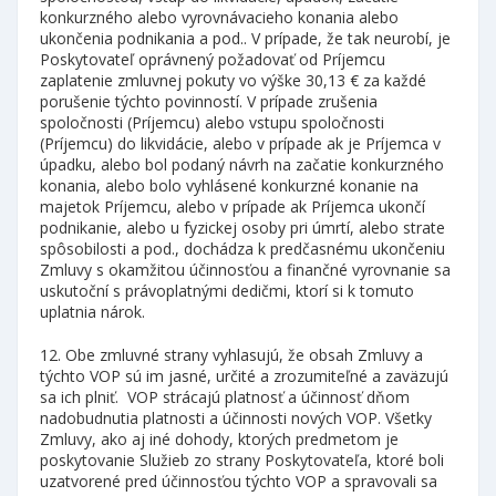
konkurzného alebo vyrovnávacieho konania alebo
ukončenia podnikania a pod.. V prípade, že tak neurobí, je
Poskytovateľ oprávnený požadovať od Príjemcu
zaplatenie zmluvnej pokuty vo výške 30,13 € za každé
porušenie týchto povinností. V prípade zrušenia
spoločnosti (Príjemcu) alebo vstupu spoločnosti
(Príjemcu) do likvidácie, alebo v prípade ak je Príjemca v
úpadku, alebo bol podaný návrh na začatie konkurzného
konania, alebo bolo vyhlásené konkurzné konanie na
majetok Príjemcu, alebo v prípade ak Príjemca ukončí
podnikanie, alebo u fyzickej osoby pri úmrtí, alebo strate
spôsobilosti a pod., dochádza k predčasnému ukončeniu
Zmluvy s okamžitou účinnosťou a finančné vyrovnanie sa
uskutoční s právoplatnými dedičmi, ktorí si k tomuto
uplatnia nárok.
12. Obe zmluvné strany vyhlasujú, že obsah Zmluvy a
týchto VOP sú im jasné, určité a zrozumiteľné a zaväzujú
sa ich plniť. VOP strácajú platnosť a účinnosť dňom
nadobudnutia platnosti a účinnosti nových VOP. Všetky
Zmluvy, ako aj iné dohody, ktorých predmetom je
poskytovanie Služieb zo strany Poskytovateľa, ktoré boli
uzatvorené pred účinnosťou týchto VOP a spravovali sa