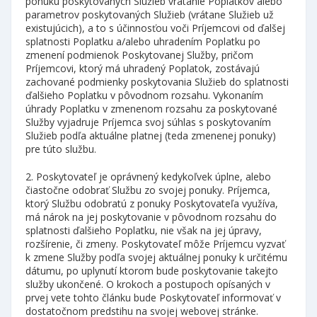
ponuku poskytovaných Služieb vrátanie Poplatkov alebo
parametrov poskytovaných Služieb (vrátane Služieb už
existujúcich), a to s účinnosťou voči Príjemcovi od ďalšej
splatnosti Poplatku a/alebo uhradením Poplatku po
zmenení podmienok Poskytovanej Služby, pričom
Príjemcovi, ktorý má uhradený Poplatok, zostávajú
zachované podmienky poskytovania Služieb do splatnosti
ďalšieho Poplatku v pôvodnom rozsahu. Vykonaním
úhrady Poplatku v zmenenom rozsahu za poskytované
Služby vyjadruje Príjemca svoj súhlas s poskytovaním
Služieb podľa aktuálne platnej (teda zmenenej ponuky)
pre túto službu.
2. Poskytovateľ je oprávnený kedykoľvek úplne, alebo
čiastočne odobrať Službu zo svojej ponuky. Príjemca,
ktorý Službu odobratú z ponuky Poskytovateľa využíva,
má nárok na jej poskytovanie v pôvodnom rozsahu do
splatnosti ďalšieho Poplatku, nie však na jej úpravy,
rozšírenie, či zmeny. Poskytovateľ môže Príjemcu vyzvať
k zmene Služby podľa svojej aktuálnej ponuky k určitému
dátumu, po uplynutí ktorom bude poskytovanie takejto
služby ukončené. O krokoch a postupoch opísaných v
prvej vete tohto článku bude Poskytovateľ informovať v
dostatočnom predstihu na svojej webovej stránke.