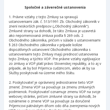
Spoločné a záverečné ustanovenia
1. Právne vzťahy z tejto Zmluvy sa spravujú
ustanoveniami zák. č. 513/1991 Zb. Obchodný zákonník v
znení neskorších predpisov („Obchodný zákonník“).
Zmluvné strany sa dohodli, že táto Zmluva je uzavretá
ako nepomenovaná zmluva podľa § 269 ods. 2
Obchodného zákonníka, pričom v súlade s ustanoveniami
§ 263 Obchodného zákonníka v prípade kolízie
dispozitívnych ustanovení Obchodného zákonníka s
ustanoveniami tejto Zmluvy majú prednosť ustanovenia
tejto Zmluvy a týchto VOP. Pre právne vzťahy vyplývajúce
zo zmluvy a VOP platí právo Slovenskej republiky, a to aj v
prípade, ak by bol Príjemca cudzincom, alebo ak by sa
Služby poskytovali na územie iného štátu.
2. Poskytovateľ je oprávnený jednostranne tieto VOP
zmeniť. Zmena VOP sa považuje za zmenu zmluvných
podmienok. Poskytovateľ oznamuje zmenu VOP na svoje
webovej stránke, pričom zmluvné strany sa dohodli, že
oznámenie o zmene VOP sa považuje za doručené
Príjemcovi pätnástym dňom odo dňa zverejnenia nových