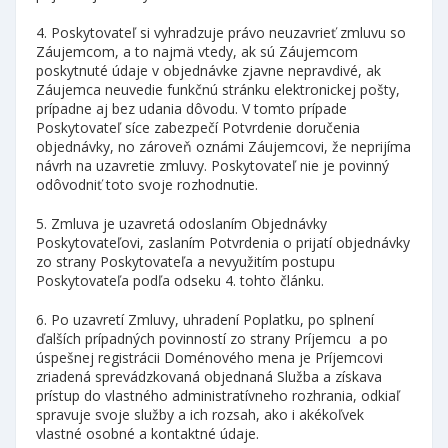
4. Poskytovateľ si vyhradzuje právo neuzavrieť zmluvu so
Záujemcom, a to najmä vtedy, ak sú Záujemcom
poskytnuté údaje v objednávke zjavne nepravdivé, ak
Záujemca neuvedie funkčnú stránku elektronickej pošty,
prípadne aj bez udania dôvodu. V tomto prípade
Poskytovateľ síce zabezpečí Potvrdenie doručenia
objednávky, no zároveň oznámi Záujemcovi, že neprijíma
návrh na uzavretie zmluvy. Poskytovateľ nie je povinný
odôvodniť toto svoje rozhodnutie.
5. Zmluva je uzavretá odoslaním Objednávky
Poskytovateľovi, zaslaním Potvrdenia o prijatí objednávky
zo strany Poskytovateľa a nevyužitím postupu
Poskytovateľa podľa odseku 4. tohto článku.
6. Po uzavretí Zmluvy, uhradení Poplatku, po splnení
ďalších prípadných povinností zo strany Príjemcu a po
úspešnej registrácii Doménového mena je Príjemcovi
zriadená sprevádzkovaná objednaná Služba a získava
prístup do vlastného administratívneho rozhrania, odkiaľ
spravuje svoje služby a ich rozsah, ako i akékoľvek
vlastné osobné a kontaktné údaje.