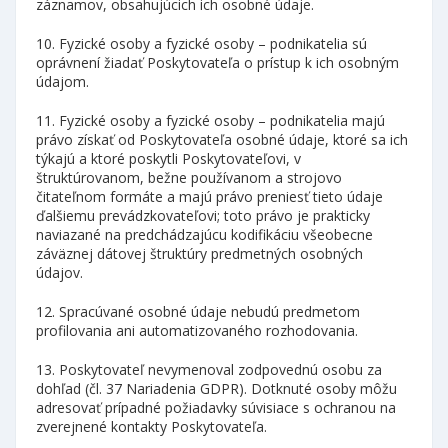
záznamov, obsahujúcich ich osobné údaje.
10. Fyzické osoby a fyzické osoby – podnikatelia sú
oprávnení žiadať Poskytovateľa o prístup k ich osobným
údajom.
11. Fyzické osoby a fyzické osoby – podnikatelia majú
právo získať od Poskytovateľa osobné údaje, ktoré sa ich
týkajú a ktoré poskytli Poskytovateľovi, v
štruktúrovanom, bežne používanom a strojovo
čitateľnom formáte a majú právo preniesť tieto údaje
ďalšiemu prevádzkovateľovi; toto právo je prakticky
naviazané na predchádzajúcu kodifikáciu všeobecne
záväznej dátovej štruktúry predmetných osobných
údajov.
12. Spracúvané osobné údaje nebudú predmetom
profilovania ani automatizovaného rozhodovania.
13. Poskytovateľ nevymenoval zodpovednú osobu za
dohľad (čl. 37 Nariadenia GDPR). Dotknuté osoby môžu
adresovať prípadné požiadavky súvisiace s ochranou na
zverejnené kontakty Poskytovateľa.