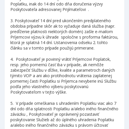
Poplatku, inak do 14 dní odo dňa doručenia výzvy
Poskytovateľa adresovanej Prijímateľovi .
3. Poskytovateľ 14 dní pred ukončením predplateného
obdobia prípadne skôr ak to vyžaduje daná služba (napr.
predĺženie platnosti niektorých domén) zašle e-mailom
Príjemcovi výzvu k úhrade spoločne s proforma faktúrou,
ktorá je splatná 14 dní. Ustanovenia odseku 2. tohto
článku sa v tomto prípade použijú primerane.
4. Poskytovateľ je povinný vrátiť Príjemcovi Poplatok,
resp. jeho pomernú časť iba v prípade, ak nemôže
zabezpečiť Službu v dĺžke, kvalite a parametroch daných
týmito VOP a ani ako protihodnotu vrátenia zaplatenej
pomernej časti Poplatku si Príjemca nevyberie inú Službu
podľa jeho vlastného výberu poskytovanú
Poskytovateľom v tejto výške.
5. V prípade omeškania s uhradením Poplatku viac ako 7
dní odo dňa splatnosti Poplatku a/alebo iného finančného
záväzku , Poskytovateľ je oprávnený pozastaviť
poskytovanie Služieb až do úplného uhradenia Poplatku
a/alebo iného finančného záväzku s právom účtovať