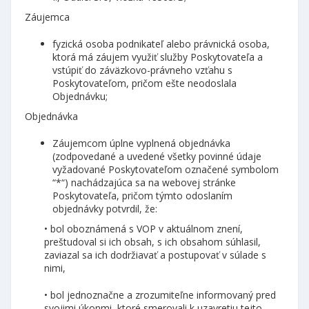
Záujemca
fyzická osoba podnikateľ alebo právnická osoba,
ktorá má záujem využiť služby Poskytovateľa a
vstúpiť do záväzkovo-právneho vzťahu s
Poskytovateľom, pričom ešte neodoslala
Objednávku;
Objednávka
Záujemcom úplne vyplnená objednávka
(zodpovedané a uvedené všetky povinné údaje
vyžadované Poskytovateľom označené symbolom
“*“) nachádzajúca sa na webovej stránke
Poskytovateľa, pričom týmto odoslaním
objednávky potvrdil, že:
• bol oboznámená s VOP v aktuálnom znení,
preštudoval si ich obsah, s ich obsahom súhlasil,
zaviazal sa ich dodržiavať a postupovať v súlade s
nimi,
• bol jednoznačne a zrozumiteľne informovaný pred
svojimi úkonmi, ktoré smerovali k uzavretiu tejto