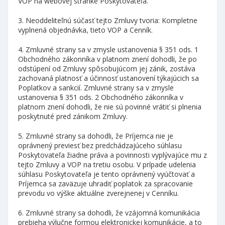
VOP na webovej stránke Poskytovateľa.
3. Neoddeliteľnú súčasť tejto Zmluvy tvoria: Kompletne
vyplnená objednávka, tieto VOP a Cenník.
4. Zmluvné strany sa v zmysle ustanovenia § 351 ods. 1
Obchodného zákonníka v platnom znení dohodli, že po
odstúpení od Zmluvy spôsobujúcom jej zánik, zostáva
zachovaná platnosť a účinnosť ustanovení týkajúcich sa
Poplatkov a sankcií. Zmluvné strany sa v zmysle
ustanovenia § 351 ods. 2 Obchodného zákonníka v
platnom znení dohodli, že nie sú povinné vrátiť si plnenia
poskytnuté pred zánikom Zmluvy.
5. Zmluvné strany sa dohodli, že Príjemca nie je
oprávnený previesť bez predchádzajúceho súhlasu
Poskytovateľa žiadne práva a povinnosti vyplývajúce mu z
tejto Zmluvy a VOP na tretiu osobu. V prípade udelenia
súhlasu Poskytovateľa je tento oprávnený vyúčtovať a
Príjemca sa zaväzuje uhradiť poplatok za spracovanie
prevodu vo výške aktuálne zverejnenej v Cenníku.
6. Zmluvné strany sa dohodli, že vzájomná komunikácia
prebieha výlučne formou elektronickej komunikácie, a to