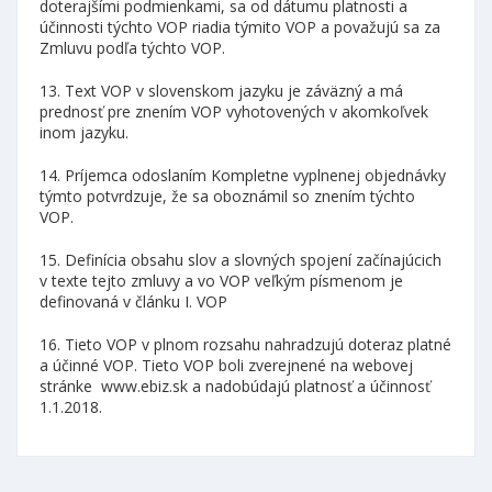
doterajšími podmienkami, sa od dátumu platnosti a
účinnosti týchto VOP riadia týmito VOP a považujú sa za
Zmluvu podľa týchto VOP.
13. Text VOP v slovenskom jazyku je záväzný a má
prednosť pre znením VOP vyhotovených v akomkoľvek
inom jazyku.
14. Príjemca odoslaním Kompletne vyplnenej objednávky
týmto potvrdzuje, že sa oboznámil so znením týchto
VOP.
15. Definícia obsahu slov a slovných spojení začínajúcich
v texte tejto zmluvy a vo VOP veľkým písmenom je
definovaná v článku I. VOP
16. Tieto VOP v plnom rozsahu nahradzujú doteraz platné
a účinné VOP. Tieto VOP boli zverejnené na webovej
stránke www.ebiz.sk a nadobúdajú platnosť a účinnosť
1.1.2018.