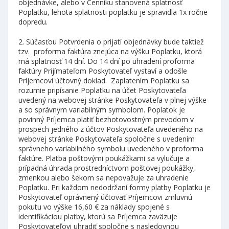
objednávke, alebo v Cenníku stanovená splatnosť
Poplatku, lehota splatnosti poplatku je spravidla 1x ročne
dopredu.
2. Súčasťou Potvrdenia o prijatí objednávky bude taktiež
tzv. proforma faktúra znejúca na výšku Poplatku, ktorá
má splatnosť 14 dní. Do 14 dní po uhradení proforma
faktúry Prijímateľom Poskytovateľ vystaví a odošle
Príjemcovi účtovný doklad. Zaplatením Poplatku sa
rozumie pripísanie Poplatku na účet Poskytovateľa
uvedený na webovej stránke Poskytovateľa v plnej výške
a so správnym variabilným symbolom. Poplatok je
povinný Príjemca platiť bezhotovostným prevodom v
prospech jedného z účtov Poskytovateľa uvedeného na
webovej stránke Poskytovateľa spoločne s uvedením
správneho variabilného symbolu uvedeného v proforma
faktúre. Platba poštovými poukážkami sa vylučuje a
prípadná úhrada prostredníctvom poštovej poukážky,
zmenkou alebo šekom sa nepovažuje za uhradenie
Poplatku. Pri každom nedodržaní formy platby Poplatku je
Poskytovateľ oprávnený účtovať Príjemcovi zmluvnú
pokutu vo výške 16,60 € za náklady spojené s
identifikáciou platby, ktorú sa Príjemca zaväzuje
Poskytovateľovi uhradiť spoločne s nasledovnou