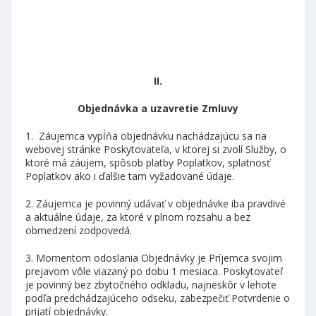
II.
Objednávka a uzavretie Zmluvy
1. Záujemca vypĺňa objednávku nachádzajúcu sa na
webovej stránke Poskytovateľa, v ktorej si zvolí Služby, o
ktoré má záujem, spôsob platby Poplatkov, splatnosť
Poplatkov ako i ďalšie tam vyžadované údaje.
2. Záujemca je povinný udávať v objednávke iba pravdivé
a aktuálne údaje, za ktoré v plnom rozsahu a bez
obmedzení zodpovedá.
3. Momentom odoslania Objednávky je Príjemca svojim
prejavom vôle viazaný po dobu 1 mesiaca. Poskytovateľ
je povinný bez zbytočného odkladu, najneskôr v lehote
podľa predchádzajúceho odseku, zabezpečiť Potvrdenie o
prijatí objednávky.