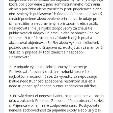
ktoré boli potvrdené z jeho administratívneho rozhrania
alebo s použitím alebo zneužitím jemu pridelených alebo
ním zvolených prihlasovacích údajov. Príjemca je povinný
chrániť pridelené alebo zvolené prihlasovacie údaje pred
ich zneužitím a neoprávneným prístupom tretích osôb.
Poskytovateľ nie je nijako zodpovedný za zneužitie
prihlasovacích údajov Príjemcu alebo osobných údajov
Príjemcu či tretích strán, na základe ktorých prijal a
akceptoval objednávku Služby alebo vykonal akúkoľvek
požadovanú zmenu či úpravu už existujúcich záznamov či
Služieb, v prípade ak toto zneužitie nespôsobil
Poskytovateľ.
2. V prípade výpadku alebo poruchy Serverov je
Poskytovateľ povinný odstrániť nefunkčnosť v čo
najkratšom možnom čase. Za výpadky sa nepovažujú
krátke nedostupnosti spôsobené reštartom služieb a
nedostupnosti spôsobené nutnou technickou údržbou.
3. Prevádzkovateľ nenesie žiadnu zodpovednosť za obsah
účtu a zákaziek Príjemcu. Za obsah účtu a obsah zákaziek
si Príjemca v plnej miere zodpovedá sám. Poskytovateľ
nenesie zodpovednosť za prípadné škody alebo ušlý zisk