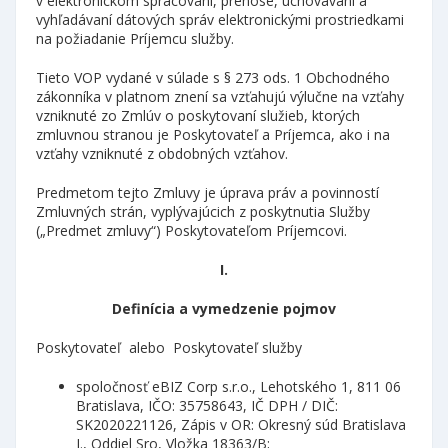
v elektronickom spracovaní, prenose, uchovávaní a
vyhľadávaní dátových správ elektronickými prostriedkami
na požiadanie Príjemcu služby.
Tieto VOP vydané v súlade s § 273 ods. 1 Obchodného
zákonníka v platnom znení sa vzťahujú výlučne na vzťahy
vzniknuté zo Zmlúv o poskytovaní služieb, ktorých
zmluvnou stranou je Poskytovateľ a Príjemca, ako i na
vzťahy vzniknuté z obdobných vzťahov.
Predmetom tejto Zmluvy je úprava práv a povinností
Zmluvných strán, vyplývajúcich z poskytnutia Služby
(„Predmet zmluvy“) Poskytovateľom Príjemcovi.
I.
Definícia a vymedzenie pojmov
Poskytovateľ alebo Poskytovateľ služby
spoločnosť eBIZ Corp s.r.o., Lehotského 1, 811 06
Bratislava, IČO: 35758643, IČ DPH / DIČ:
SK2020221126, Zápis v OR: Okresný súd Bratislava
I., Oddiel Sro, Vložka 18363/B;