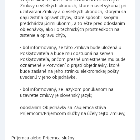
Zmluvy o všetkých úkonoch, ktoré musel vykonať pri
uzatváraní Zmluvy a o všetkých úkonoch, ktorými sa
dajú zistiť a opraviť chyby, ktoré spôsobil svojimi
predchádzajúcimi úkonmi, a to ešte pred odoslaním
objednávky, ako i o technických prostriedkoch na
zistenie a opravu chýb,
• bol informovaný, že táto Zmluva bude uložená u
Poskytovateľa a bude mu dostupná na serveri
Poskytovateľa, pričom presné umiestnenie mu bude
oznámené v Potvrdení o prijatí objednávky, ktoré
bude zaslané na jeho stránku elektronickej pošty
uvedenú v jeho objednávke,
• bol informovaný, že jazykom ponúkanom na
uzavretie zmluvy je slovenský jazyk;
odoslaním Objednávky sa Záujemca stáva
Príjemcom/Príjemcom služby na účely tejto Zmluvy;
Príjemca alebo Príjemca služby