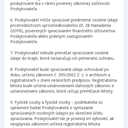
poskytované iba v rámci povinnej zákonnej súčinnosti
Poskytovateľa.
6. Poskytovateľ môže spracúvať predmetné osobné údaje
prostredníctvom sprostredkovateľov (čl. 28 Nariadenia
GDPR), poverených spracúvaním finančného účtovníctva
Poskytovateľa alebo právnym zastupovaním
Poskytovateľa.
7. Poskytovateľ nebude prenášať spracúvané osobné
údaje do krajín, ktoré nezaručujú ich primeranú ochranu.
8. Poskytovateľ bude spracúvané údaje uchovávať po
dobu, určenú zákonom č. 395/2002 Z. z. o archívoch a
registratúrach v znení neskorších predpisov. Registratúrna
lehota bude určená ustanoveniami daňových zákonov a
ustanoveniami zákonov, ktoré určujú premlčacie lehoty.
9. Fyzické osoby a fyzické osoby – podnikatelia sú
oprávnení žiadať Poskytovateľa o vymazanie
spracúvaných osobných údajov po skončení účelu
spracúvania. Poskytovateľ nie je povinný im vyhovieť, ak
neuplynula zákonom určená registratúrna lehota