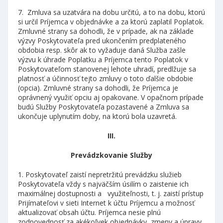
7. Zmluva sa uzatvára na dobu určitú, a to na dobu, ktorú
si určil Príjemca v objednávke a za ktorú zaplatil Poplatok.
Zmluvné strany sa dohodli, že v prípade, ak na základe
výzvy Poskytovateľa pred ukončením predplateného
obdobia resp. skôr ak to vyžaduje daná Služba zašle
výzvu k úhrade Poplatku a Príjemca tento Poplatok v
Poskytovateľom stanovenej lehote uhradí, predlžuje sa
platnosť a účinnosť tejto zmluvy o toto ďalšie obdobie
(opcia). Zmluvné strany sa dohodli, že Príjemca je
oprávnený využiť opciu aj opakovane. V opačnom prípade
budú Služby Poskytovateľa pozastavené a Zmluva sa
ukončuje uplynutím doby, na ktorú bola uzavretá.
III.
Prevádzkovanie Služby
1. Poskytovateľ zaistí nepretržitú prevádzku služieb
Poskytovateľa vždy s najväčším úsilím o zaistenie ich
maximálnej dostupnosti a využiteľnosti, t. j. zaistí prístup
Prijímateľovi v sieti Internet k účtu Príjemcu a možnosť
aktualizovať obsah účtu. Príjemca nesie plnú
zodpovednosť za akékoľvek objednávky, zmeny a úpravy,