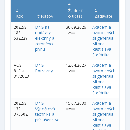
Žiadosť
Kód
Názov
o účasť
Zadávateľ
2022/S
DNS na
30.09.2026
Akadémia
189-
dodávky
ozbrojených
12:00
532229
elektriny a
síl generála
zemného
Milana
plynu
Rastislava
Štefánika
AOS-
DNS -
12.04.2027
Akadémia
81/14-
Potraviny
ozbrojených
15:00
31/2023
síl generála
Milana
Rastislava
Štefánika
2022/S
DNS -
15.07.2030
Akadémia
132-
Výpočtová
ozbrojených
08:00
375602
technika a
síl generála
príslušenstvo
Milana
Rastislava