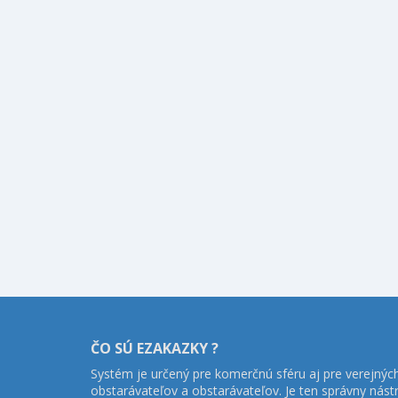
ČO SÚ EZAKAZKY ?
Systém je určený pre komerčnú sféru aj pre verejnýc
obstarávateľov a obstarávateľov. Je ten správny nást