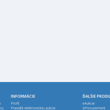
INFORMÁCIE
ĎALŠIE PROD
h
Profil
eAukcie
roj
Pravidlá elektronickej aukcie
eProcurement